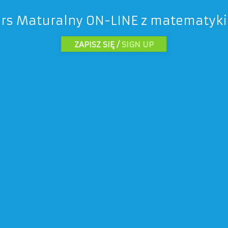
urs Maturalny ON-LINE z matematyki
ZAPISZ SIĘ /
SIGN UP